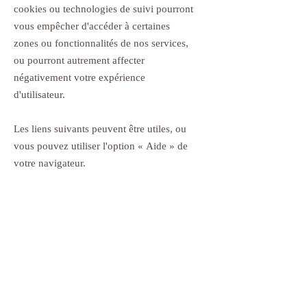
cookies ou technologies de suivi pourront
vous empêcher d'accéder à certaines
zones ou fonctionnalités de nos services,
ou pourront autrement affecter
négativement votre expérience
d'utilisateur.
Les liens suivants peuvent être utiles, ou
vous pouvez utiliser l'option
«
Aide
»
de
votre navigateur.
Paramètres des cookies dans Firefox
Paramètres des cookies dans Internet
Explorer
Paramètres des cookies dans Google
Chrome
Paramètres des cookies dans Safari (OS X)
Paramètres des cookies dans Safari (iOS)