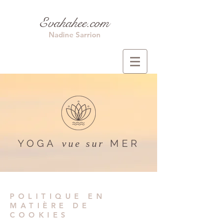
Evahahee.com
Nadine Sarrion
YOGA
MER
vue sur
POLITIQUE EN
MATIÈRE DE
COOKIES