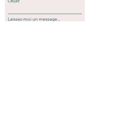
Objet
Laissez-moi un message...
Envoyer
Nadine Sarrion
|
evahahee@gmail.com
66, rue Gambetta
24000 - PERIGUEUX
© 2021 Keraiaconsulting -Wix.com
| Mentions légales