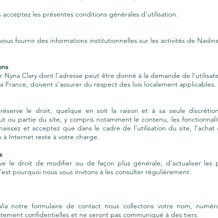
 acceptez les présentes conditions générales d’utilisation.
vous fournir des informations institutionnelles sur les activités de Nadin
ons
ar Nyna Clary dont l’adresse peut être donné à la demande de l’utilisate
a France, doivent s’assurer du respect des lois localement applicables.
éserve le droit, quelque en soit la raison et à sa seule discrétion
ut ou partie du site, y compris notamment le contenu, les fonctionnali
naissez et acceptez que dans le cadre de l’utilisation du site, l’ach
à Internet reste à votre charge.
s
e le droit de modifier ou de façon plus générale, d’actualiser les 
est pourquoi nous vous invitons à les consulter régulièrement.
Via notre formulaire de contact nous collectons votre nom, numér
ictement confidentielles et ne seront pas communiqué à des tiers.