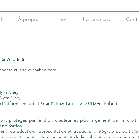
l
À propos
Livre
Les séances
Cont
ÉGALES
nnecté au site evahahee.com
Nyna Clary
 Nyna Clary
Platform Limited | 1 Grant’s Row, Dublin 2 D02HX96, Ireland
sont protégés par le droit d’auteur et plus largement par le droit de
ine Sarrion
ation, reproduction, représentation et traduction, intégrale ou partie
 le consentement = du représentant de la publication du site internet,