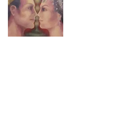
1 |
Il marche depuis très longtemps sur
le bord de la grande
route. Il est parti très tôt ce matin avec
l’espoir dans le cœur d’une nouvelle
vie… Son sac à dos pèse un peu, mais
son cœur est léger.
Une pancarte indique au loin « Paris
400 km ».
De temps en temps, Jacky monte sur
sa bicyclette puis fait une pause, puis
marche.
Vêtu d’un jeans et d’une chemise
bleue, d’une casquette blanche,
cachant ses cheveux bruns.
Dans sa poche, un nom, une adresse,