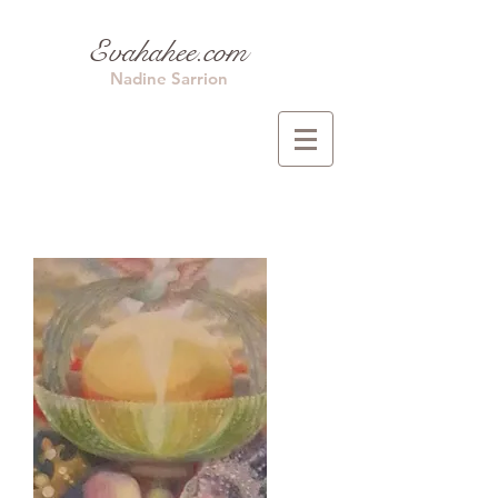
Evahahee.com
Nadine Sarrion
Extraits du livre : L'envol
Nadine Sarrion