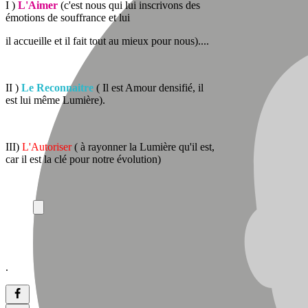
I )
L'Aimer
(c'est nous qui lui inscrivons des
émotions de souffrance et lui
il accueille et il fait tout au mieux pour nous)....
II )
Le Reconnaitre
( Il est Amour densifié, il
est lui même Lumière).
III)
L'Autoriser
( à rayonner la Lumière qu'il est,
car il est la clé pour notre évolution)
.